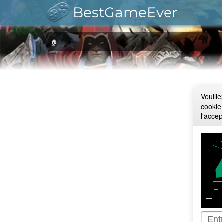
BestGameEver
🏠
Veuill
cookie
l'acce