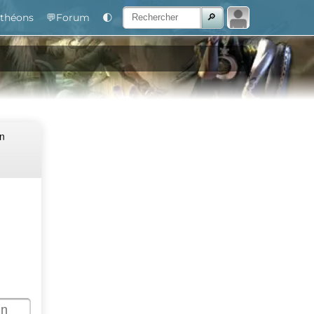
théons
💬Forum
🌓
Un