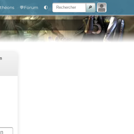
théons
💬Forum
🌓
Un