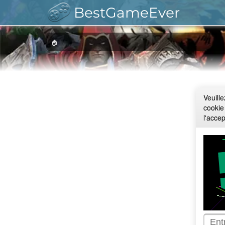
BestGameEver
🏠
Veuill
cookie
l'acce