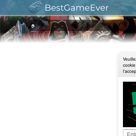
BestGameEver
🏠
Veuill
cookie
l'acce