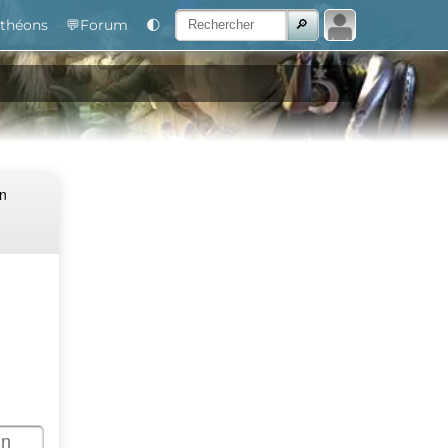
théons
💬Forum
🌓
Un