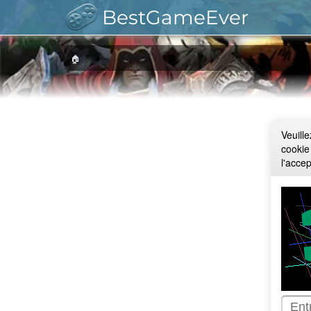
BestGameEver
🏠
Veuill
cookie
l'acce