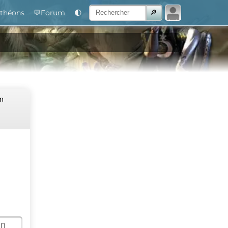
théons
💬Forum
🌓
Un