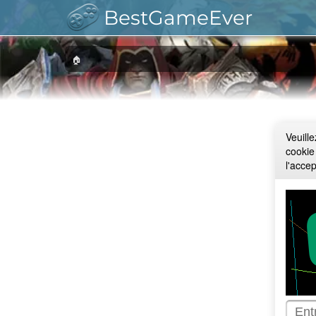
BestGameEver
🏠
Veuill
cookie
l'acce