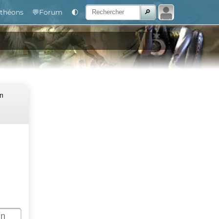
théons
💬Forum
🌓
Un