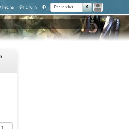
théons
💬Forum
🌓
Un