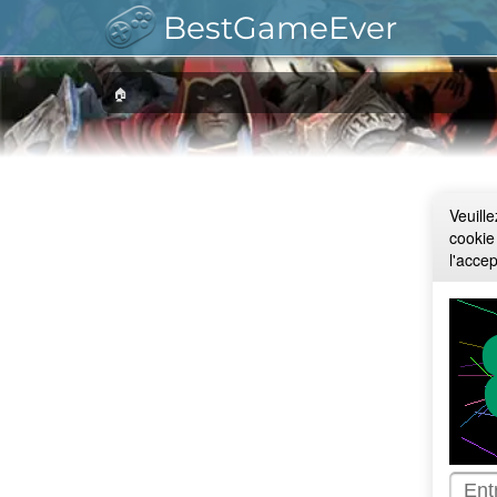
BestGameEver
🏠
Veuill
cookie
l'acce