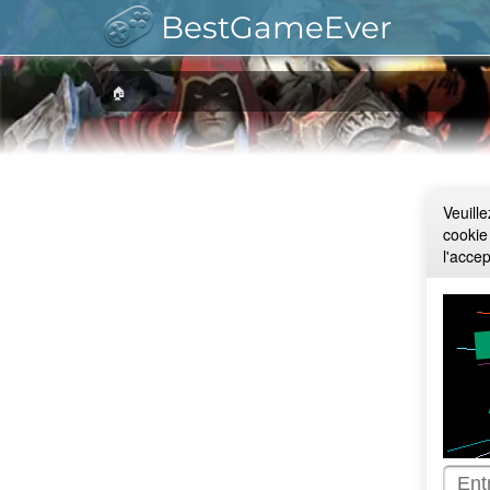
BestGameEver
🏠
Veuill
cookie
l'acce