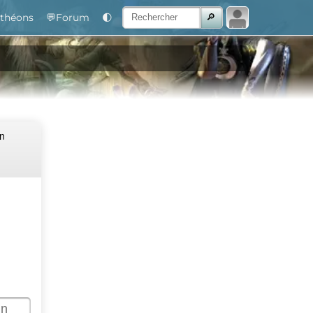
théons
💬Forum
🌓
Un