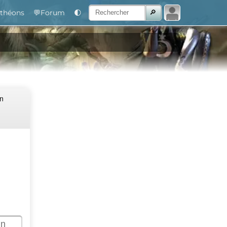
théons
💬Forum
🌓
Un