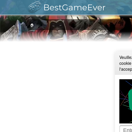
BestGameEver
🏠
Veuill
cookie
l'acce