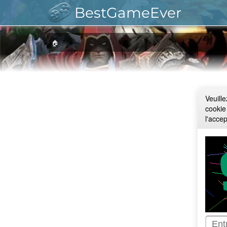
BestGameEver
🏠
Veuill
cookie
l'acce