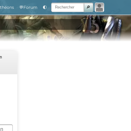
théons
💬Forum
🌓
Un