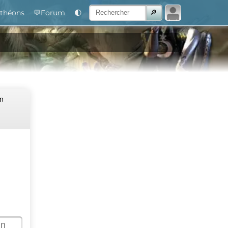
théons
💬Forum
🌓
Un