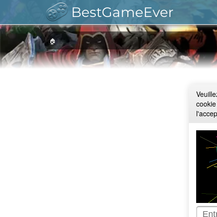
BestGameEver
🏠
Veuill
cookie
l'acce