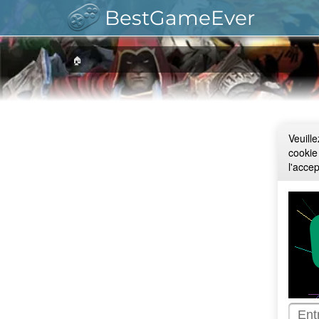
BestGameEver
🏠
Veuill
cookie
l'acce