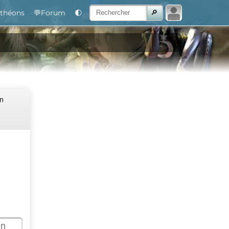
théons
💬Forum
🌓
Un