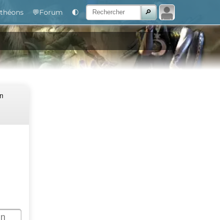
théons
💬Forum
🌓
Un