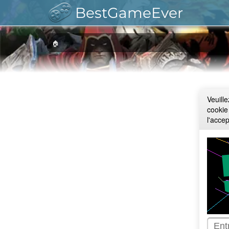
BestGameEver
🏠
Veuill
cookie
l'acce