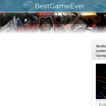
BestGameEver
🏠
Veuill
cookie
l'acce