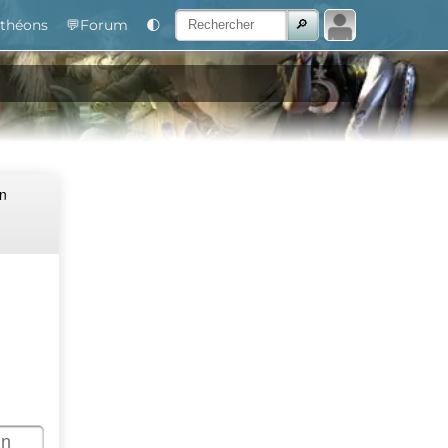
théons
💬Forum
🌓
Un