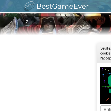
BestGameEver
🏠
Veuill
cookie
l'acce