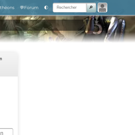
théons
💬Forum
🌓
Un