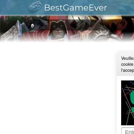
BestGameEver
🏠
Veuill
cookie
l'acce