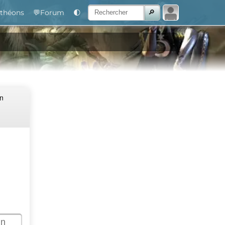
théons
💬Forum
🌓
Un