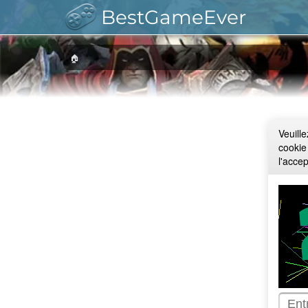
BestGameEver
🏠
Veuill
cookie
l'acce