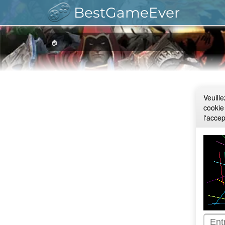
BestGameEver
🏠
Veuill
cookie
l'acce