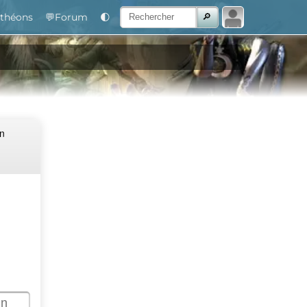
théons
💬Forum
🌓
Un