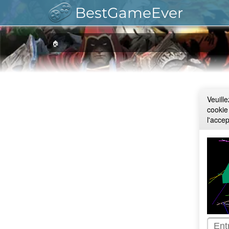
BestGameEver
🏠
Veuill
cookie
l'acce