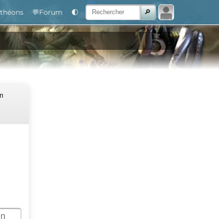
théons
💬Forum
🌓
Un