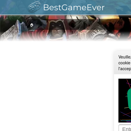
BestGameEver
🏠
Veuill
cookie
l'acce