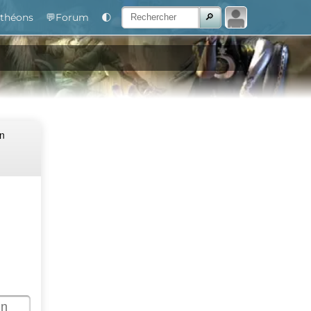
théons
💬Forum
🌓
Un