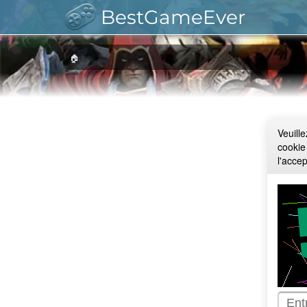
BestGameEver
🏠
Veuill
cookie
l'acce