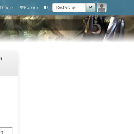
théons
💬Forum
🌓
Un